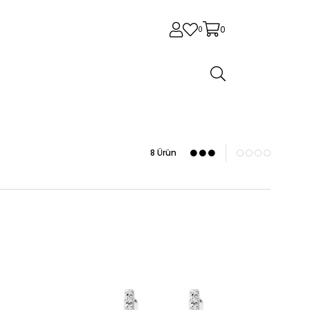
0
0
8 Ürün