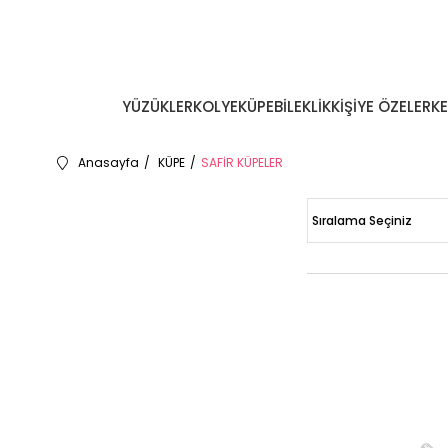
YÜZÜKLER
KOLYE
KÜPE
BİLEKLİK
KİŞİYE ÖZEL
ERK
Anasayfa
KÜPE
SAFİR KÜPELER