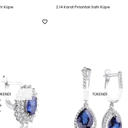
fir Küpe
2.14 Karat Pırlantalı Safir Küpe
ÜKENDI
TÜKENDI