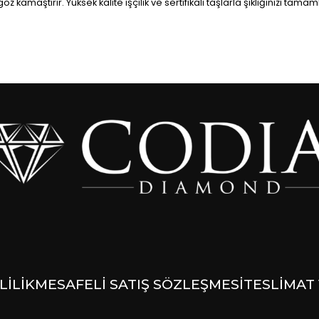
göz kamaştırır. Yüksek kalite işçilik ve sertifikalı taşlarla şıklığınızı tamam
LİLİK
MESAFELİ SATIŞ SÖZLEŞMESİ
TESLİMAT 