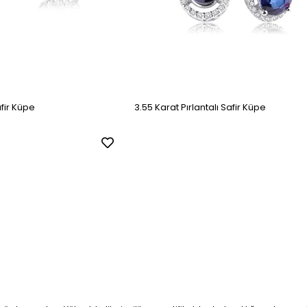
afir Küpe
3.55 Karat Pırlantalı Safir Küpe