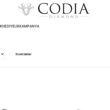
EK
HEDİYELİK
KAMPANYA
Stoktakiler