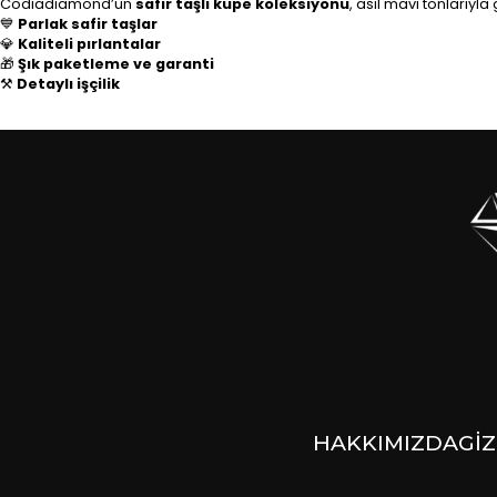
Codiadiamond’un
safir taşlı küpe koleksiyonu
, asil mavi tonlarıyla 
💙
Parlak safir taşlar
💎
Kaliteli pırlantalar
🎁
Şık paketleme ve garanti
⚒️
Detaylı işçilik
HAKKIMIZDA
GİZ