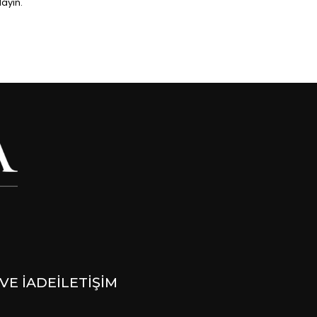
layın.
VE İADE
İLETİŞİM