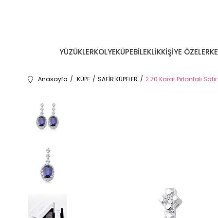
YÜZÜKLER
KOLYE
KÜPE
BİLEKLİK
KİŞİYE ÖZEL
ERK
Anasayfa
KÜPE
SAFİR KÜPELER
2.70 Karat Pırlantalı Safi