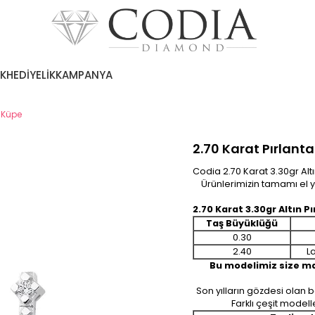
EK
HEDİYELİK
KAMPANYA
r Küpe
2.70 Karat Pırlanta
Codia 2.70 Karat 3.30gr Alt
Ürünlerimizin tamamı el ya
2.70 Karat 3.30gr Altın Pı
Taş Büyüklüğü
0.30
2.40
L
Bu modelimiz size mav
Son yılların gözdesi olan
Farklı çeşit model