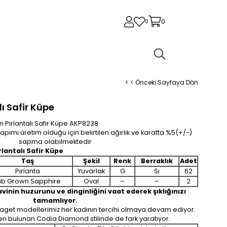
0
0
< < Önceki Sayfaya Dön
lı Safir Küpe
ın Pırlantalı Safir Küpe AKP8238
pımı üretim olduğu için belirtilen ağırlık ve karatta %5(+/-)
sapma olabilmektedir
rlantalı Safir Küpe
Taş
Şekil
Renk
Berraklık
Adet
Pırlanta
Yuvarlak
G
Sı
62
ab Grown Sapphire
Oval
–
–
2
inin huzurunu ve dinginliğini vaat ederek şıklığınızı
tamamlıyor.
 baget modellerimiz her kadının tercihi olmaya devam ediyor.
leri bulunan Codia Diamond stilinde de fark yaratıyor.