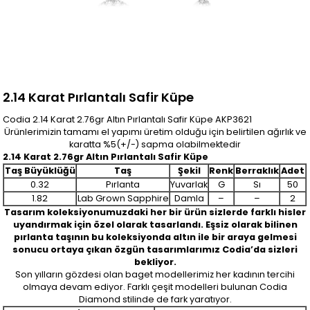
2.14 Karat Pırlantalı Safir Küpe
Codia 2.14 Karat 2.76gr Altın Pırlantalı Safir Küpe AKP3621
Ürünlerimizin tamamı el yapımı üretim olduğu için belirtilen ağırlık ve
karatta %5(+/-) sapma olabilmektedir
2.14 Karat 2.76gr Altın Pırlantalı Safir Küpe
Taş Büyüklüğü
Taş
Şekil
Renk
Berraklık
Adet
0.32
Pırlanta
Yuvarlak
G
Sı
50
1.82
Lab Grown Sapphire
Damla
–
–
2
Tasarım koleksiyonumuzdaki her bir ürün sizlerde farklı hisler
uyandırmak için özel olarak tasarlandı. Eşsiz olarak bilinen
pırlanta taşının bu koleksiyonda altın ile bir araya gelmesi
sonucu ortaya çıkan özgün tasarımlarımız Codia’da sizleri
bekliyor.
Son yılların gözdesi olan baget modellerimiz her kadının tercihi
olmaya devam ediyor. Farklı çeşit modelleri bulunan Codia
Diamond stilinde de fark yaratıyor.