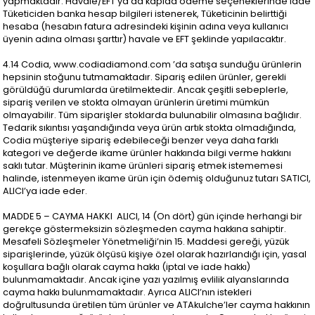
yapmaktadır. Havale/EFT ya da kapıda ödeme seçeneklerinde iade
Tüketiciden banka hesap bilgileri istenerek, Tüketicinin belirttiği
hesaba (hesabın fatura adresindeki kişinin adına veya kullanıcı
üyenin adına olması şarttır) havale ve EFT şeklinde yapılacaktır.
4.14 Codia, www.codiadiamond.com ’da satışa sunduğu ürünlerin
hepsinin stoğunu tutmamaktadır. Sipariş edilen ürünler, gerekli
görüldüğü durumlarda üretilmektedir. Ancak çeşitli sebeplerle,
sipariş verilen ve stokta olmayan ürünlerin üretimi mümkün
olmayabilir. Tüm siparişler stoklarda bulunabilir olmasına bağlıdır.
Tedarik sıkıntısı yaşandığında veya ürün artık stokta olmadığında,
Codia müşteriye sipariş edebileceği benzer veya daha farklı
kategori ve değerde ikame ürünler hakkında bilgi verme hakkını
saklı tutar. Müşterinin ikame ürünleri sipariş etmek istememesi
halinde, istenmeyen ikame ürün için ödemiş olduğunuz tutarı SATICI,
ALICI’ya iade eder.
MADDE 5 – CAYMA HAKKI ALICI, 14 (On dört) gün içinde herhangi bir
gerekçe göstermeksizin sözleşmeden cayma hakkına sahiptir.
Mesafeli Sözleşmeler Yönetmeliği’nin 15. Maddesi gereği, yüzük
siparişlerinde, yüzük ölçüsü kişiye özel olarak hazırlandığı için, yasal
koşullara bağlı olarak cayma hakkı (iptal ve iade hakkı)
bulunmamaktadır. Ancak içine yazı yazılmış evlilik alyanslarında
cayma hakkı bulunmamaktadır. Ayrıca ALICI’nın istekleri
doğrultusunda üretilen tüm ürünler ve ATAkulche’ler cayma hakkının