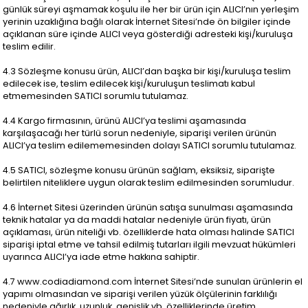
günlük süreyi aşmamak koşulu ile her bir ürün için ALICI’nın yerleşim
yerinin uzaklığına bağlı olarak İnternet Sitesi’nde ön bilgiler içinde
açıklanan süre içinde ALICI veya gösterdiği adresteki kişi/kuruluşa
teslim edilir.
4.3 Sözleşme konusu ürün, ALICI’dan başka bir kişi/kuruluşa teslim
edilecek ise, teslim edilecek kişi/kuruluşun teslimatı kabul
etmemesinden SATICI sorumlu tutulamaz.
4.4 Kargo firmasının, ürünü ALICI’ya teslimi aşamasında
karşılaşacağı her türlü sorun nedeniyle, siparişi verilen ürünün
ALICI’ya teslim edilememesinden dolayı SATICI sorumlu tutulamaz.
4.5 SATICI, sözleşme konusu ürünün sağlam, eksiksiz, siparişte
belirtilen niteliklere uygun olarak teslim edilmesinden sorumludur.
4.6 İnternet Sitesi üzerinden ürünün satışa sunulması aşamasında
teknik hatalar ya da maddi hatalar nedeniyle ürün fiyatı, ürün
açıklaması, ürün niteliği vb. özelliklerde hata olması halinde SATICI
siparişi iptal etme ve tahsil edilmiş tutarları ilgili mevzuat hükümleri
uyarınca ALICI’ya iade etme hakkına sahiptir.
4.7 www.codiadiamond.com İnternet Sitesi’nde sunulan ürünlerin el
yapımı olmasından ve siparişi verilen yüzük ölçülerinin farklılığı
nedeniyle ağırlık, uzunluk, genişlik vb. özelliklerinde üretim