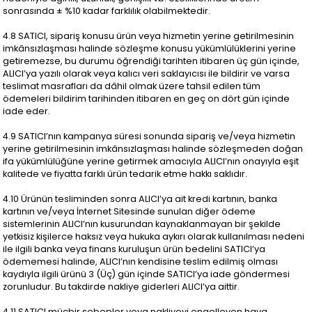
sonrasında ± %10 kadar farklılık olabilmektedir.
4.8 SATICI, sipariş konusu ürün veya hizmetin yerine getirilmesinin
imkânsızlaşması halinde sözleşme konusu yükümlülüklerini yerine
getiremezse, bu durumu öğrendiği tarihten itibaren üç gün içinde,
ALICI’ya yazılı olarak veya kalıcı veri saklayıcısı ile bildirir ve varsa
teslimat masrafları da dâhil olmak üzere tahsil edilen tüm
ödemeleri bildirim tarihinden itibaren en geç on dört gün içinde
iade eder.
4.9 SATICI’nın kampanya süresi sonunda sipariş ve/veya hizmetin
yerine getirilmesinin imkânsızlaşması halinde sözleşmeden doğan
ifa yükümlülüğüne yerine getirmek amacıyla ALICI’nın onayıyla eşit
kalitede ve fiyatta farklı ürün tedarik etme hakkı saklıdır.
4.10 Ürünün tesliminden sonra ALICI’ya ait kredi kartının, banka
kartının ve/veya İnternet Sitesinde sunulan diğer ödeme
sistemlerinin ALICI’nın kusurundan kaynaklanmayan bir şekilde
yetkisiz kişilerce haksız veya hukuka aykırı olarak kullanılması nedeni
ile ilgili banka veya finans kuruluşun ürün bedelini SATICI’ya
ödememesi halinde, ALICI’nın kendisine teslim edilmiş olması
kaydıyla ilgili ürünü 3 (Üç) gün içinde SATICI’ya iade göndermesi
zorunludur. Bu takdirde nakliye giderleri ALICI’ya aittir.
4.11 SATICI mücbir sebepler veya nakliyeyi engelleyen hava