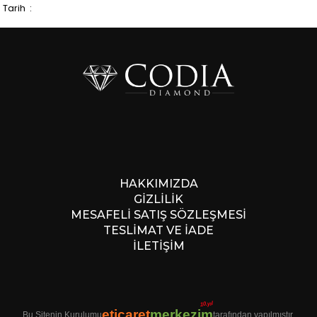
Tarih :
HAKKIMIZDA
GİZLİLİK
MESAFELİ SATIŞ SÖZLEŞMESİ
TESLİMAT VE İADE
İLETİŞİM
10.yıl
eticaret
merkezim
Bu Sitenin Kurulumu
tarafından yapılmıştır.