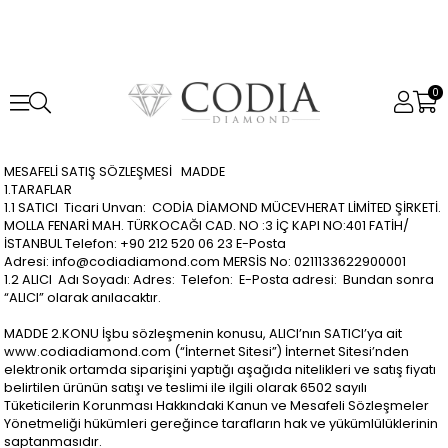
0
MESAFELİ SATIŞ SÖZLEŞMESİ MADDE
1.TARAFLAR
1.1 SATICI Ticari Unvan: CODİA DİAMOND MÜCEVHERAT LİMİTED ŞİRKETİ.
MOLLA FENARİ MAH. TÜRKOCAĞI CAD. NO :3 İÇ KAPI NO:401 FATİH/
İSTANBUL Telefon: +90 212 520 06 23 E-Posta
Adresi:
info@codiadiamond.com
MERSİS No: 0211133622900001
1.2 ALICI Adı Soyadı: Adres: Telefon: E-Posta adresi: Bundan sonra
“ALICI” olarak anılacaktır.
MADDE 2.KONU İşbu sözleşmenin konusu, ALICI’nın SATICI’ya ait
www.codiadiamond.com (“İnternet Sitesi”) İnternet Sitesi’nden
elektronik ortamda siparişini yaptığı aşağıda nitelikleri ve satış fiyatı
belirtilen ürünün satışı ve teslimi ile ilgili olarak 6502 sayılı
Tüketicilerin Korunması Hakkındaki Kanun ve Mesafeli Sözleşmeler
Yönetmeliği hükümleri gereğince tarafların hak ve yükümlülüklerinin
saptanmasıdır.