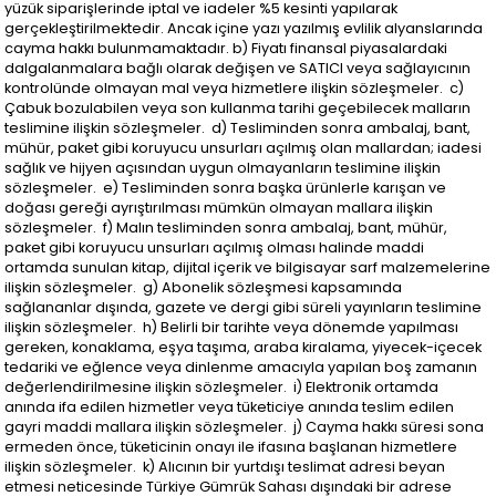
yüzük siparişlerinde iptal ve iadeler %5 kesinti yapılarak
gerçekleştirilmektedir. Ancak içine yazı yazılmış evlilik alyanslarında
cayma hakkı bulunmamaktadır. b) Fiyatı finansal piyasalardaki
dalgalanmalara bağlı olarak değişen ve SATICI veya sağlayıcının
kontrolünde olmayan mal veya hizmetlere ilişkin sözleşmeler. c)
Çabuk bozulabilen veya son kullanma tarihi geçebilecek malların
teslimine ilişkin sözleşmeler. d) Tesliminden sonra ambalaj, bant,
mühür, paket gibi koruyucu unsurları açılmış olan mallardan; iadesi
sağlık ve hijyen açısından uygun olmayanların teslimine ilişkin
sözleşmeler. e) Tesliminden sonra başka ürünlerle karışan ve
doğası gereği ayrıştırılması mümkün olmayan mallara ilişkin
sözleşmeler. f) Malın tesliminden sonra ambalaj, bant, mühür,
paket gibi koruyucu unsurları açılmış olması halinde maddi
ortamda sunulan kitap, dijital içerik ve bilgisayar sarf malzemelerine
ilişkin sözleşmeler. g) Abonelik sözleşmesi kapsamında
sağlananlar dışında, gazete ve dergi gibi süreli yayınların teslimine
ilişkin sözleşmeler. h) Belirli bir tarihte veya dönemde yapılması
gereken, konaklama, eşya taşıma, araba kiralama, yiyecek-içecek
tedariki ve eğlence veya dinlenme amacıyla yapılan boş zamanın
değerlendirilmesine ilişkin sözleşmeler. i) Elektronik ortamda
anında ifa edilen hizmetler veya tüketiciye anında teslim edilen
gayri maddi mallara ilişkin sözleşmeler. j) Cayma hakkı süresi sona
ermeden önce, tüketicinin onayı ile ifasına başlanan hizmetlere
ilişkin sözleşmeler. k) Alıcının bir yurtdışı teslimat adresi beyan
etmesi neticesinde Türkiye Gümrük Sahası dışındaki bir adrese