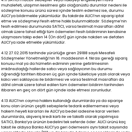
muhalefeti, ulaşımın kesilmesi gibi olağanüstü durumlar nedeni ile
sözleşme konusu ürünü süresi içinde teslim edemez ise, durumu
ALICI’ya bildirmekle yükümlüdür. Bu takdirde ALICI’nın siparişi iptal
etme ve sözleşmeyi fesih etme hakkı bulunmaktadır. Sözleşme’nin
fesih edilmesi durumunda SATICI, varsa teslimat masrafları dâhil
olmak üzere tahsil ettiği tüm ödemeleri fesih bildiriminin kendisine
ulaşmasını takip eden 14 (On dört) gün içinde nakden ve defaten
ALICI’ya iade etmekle yükümlüdür.
4.12 27.02.2015 tarihinde yürürlüğe giren 29188 sayılı Mesafeli
Sözleşmeler Yönetmeliği’nin 16. maddesinin 4. fıkrası gereği sipariş
konusu mal ya da hizmetin ediminin yerine getirilmesinin
imkânsızlaştığı hallerde satıcı veya sağlayıcının bu durumu
öğrendiği tarihten itibaren üç gün içinde tüketiciye yazılı olarak veya
kalıcı veri saklayıcısı ile bildirmesi ve varsa teslimat masrafları da
dâhil olmak üzere tahsil edilen tüm ödemeleri bildirim tarihinden
itibaren en geç on dört gün içinde iade etmesi zorunludur.
4.13 ALICI’nın cayma hakkını kullandığı durumlarda ya da siparişe
konu olan ürünün çeşitli sebeplerle tedarik edilememesi veya
hakem heyeti kararları ile ALICI’ya bedel iadesine karar verilen
durumlarda, alışveriş kredi kartı ile ve taksitli olarak yapılmışsa
SATICI, Banka’ya ürünün bedelini tek seferde öder. ALICI ürünü kaç
taksit ile aldıysa Banka ALICI’ya geri ödemesini aynı taksit sayısında