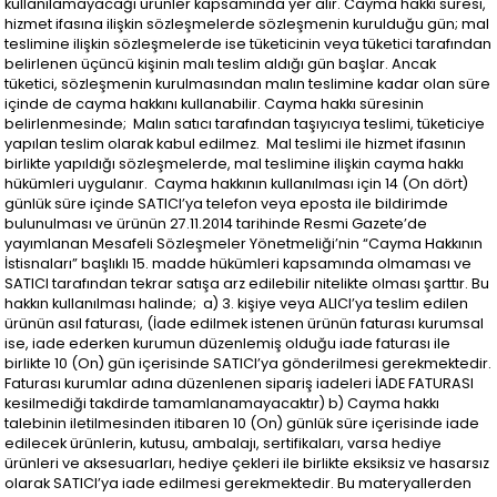
kullanılamayacağı ürünler kapsamında yer alır. Cayma hakkı süresi,
hizmet ifasına ilişkin sözleşmelerde sözleşmenin kurulduğu gün; mal
teslimine ilişkin sözleşmelerde ise tüketicinin veya tüketici tarafından
belirlenen üçüncü kişinin malı teslim aldığı gün başlar. Ancak
tüketici, sözleşmenin kurulmasından malın teslimine kadar olan süre
içinde de cayma hakkını kullanabilir. Cayma hakkı süresinin
belirlenmesinde; Malın satıcı tarafından taşıyıcıya teslimi, tüketiciye
yapılan teslim olarak kabul edilmez. Mal teslimi ile hizmet ifasının
birlikte yapıldığı sözleşmelerde, mal teslimine ilişkin cayma hakkı
hükümleri uygulanır. Cayma hakkının kullanılması için 14 (On dört)
günlük süre içinde SATICI’ya telefon veya eposta ile bildirimde
bulunulması ve ürünün 27.11.2014 tarihinde Resmi Gazete’de
yayımlanan Mesafeli Sözleşmeler Yönetmeliği’nin “Cayma Hakkının
İstisnaları” başlıklı 15. madde hükümleri kapsamında olmaması ve
SATICI tarafından tekrar satışa arz edilebilir nitelikte olması şarttır. Bu
hakkın kullanılması halinde; a) 3. kişiye veya ALICI’ya teslim edilen
ürünün asıl faturası, (İade edilmek istenen ürünün faturası kurumsal
ise, iade ederken kurumun düzenlemiş olduğu iade faturası ile
birlikte 10 (On) gün içerisinde SATICI’ya gönderilmesi gerekmektedir.
Faturası kurumlar adına düzenlenen sipariş iadeleri İADE FATURASI
kesilmediği takdirde tamamlanamayacaktır) b) Cayma hakkı
talebinin iletilmesinden itibaren 10 (On) günlük süre içerisinde iade
edilecek ürünlerin, kutusu, ambalajı, sertifikaları, varsa hediye
ürünleri ve aksesuarları, hediye çekleri ile birlikte eksiksiz ve hasarsız
olarak SATICI’ya iade edilmesi gerekmektedir. Bu materyallerden