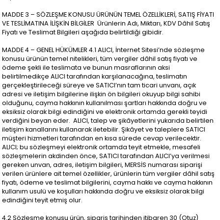
MADDE 3 – SÖZLEŞME KONUSU ÜRÜNÜN TEMEL ÖZELLİKLERİ, SATIŞ FİYATI
VE TESLİMATINA İLİŞKİN BİLGİLER Ürünlerin Adı, Miktarı, KDV Dâhil Satış
Fiyatı ve Teslimat Bilgileri aşağıda belirtildiği gibidir.
MADDE 4 – GENEL HÜKÜMLER 4.1 ALICI, İnternet Sitesi’nde sözleşme
konusu ürünün temel nitelikleri, tüm vergiler dâhil satış fiyatı ve
ödeme şekli ile teslimata ve bunun masraflarının aksi
belirtilmedikçe ALICI tarafından karşılanacağına, teslimatın
gerçekleştirileceği süreye ve SATICI’nın tam ticari unvanı, açık
adresi ve iletişim bilgilerine ilişkin ön bilgileri okuyup bilgi sahibi
olduğunu, cayma hakkının kullanılması şartları hakkında doğru ve
eksiksiz olarak bilgi edindiğini ve elektronik ortamda gerekli teyidi
verdiğini beyan eder. ALICI, talep ve şikâyetlerini yukarıda belirtilen
iletişim kanallarını kullanarak iletebilir. Şikâyet ve taleplere SATICI
müşteri hizmetleri tarafından en kısa sürede cevap verilecektir.
ALICI; bu sözleşmeyi elektronik ortamda teyit etmekle, mesafeli
sözleşmelerin akdinden önce, SATICI tarafından ALICI’ya verilmesi
gereken unvan, adres, iletişim bilgileri, MERSİS numarası siparişi
verilen ürünlere ait temel özellikler, ürünlerin tüm vergiler dâhil satış
fiyatı, ödeme ve teslimat bilgilerini, cayma hakkı ve cayma hakkının
kullanım usulü ve koşulları hakkında doğru ve eksiksiz olarak bilgi
edindiğini teyit etmiş olur.
4.2 Sözleşme konusu ürün, sipariş tarihinden itibaren 30 (Otuz)