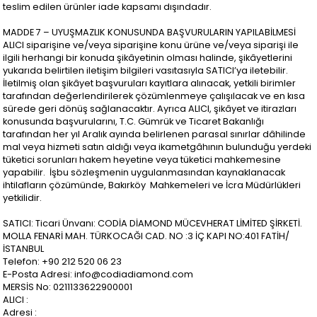
teslim edilen ürünler iade kapsamı dışındadır.
MADDE 7 – UYUŞMAZLIK KONUSUNDA BAŞVURULARIN YAPILABİLMESİ
ALICI siparişine ve/veya siparişine konu ürüne ve/veya siparişi ile
ilgili herhangi bir konuda şikâyetinin olması halinde, şikâyetlerini
yukarıda belirtilen iletişim bilgileri vasıtasıyla SATICI’ya iletebilir.
İletilmiş olan şikâyet başvuruları kayıtlara alınacak, yetkili birimler
tarafından değerlendirilerek çözümlenmeye çalışılacak ve en kısa
sürede geri dönüş sağlanacaktır. Ayrıca ALICI, şikâyet ve itirazları
konusunda başvurularını, T.C. Gümrük ve Ticaret Bakanlığı
tarafından her yıl Aralık ayında belirlenen parasal sınırlar dâhilinde
mal veya hizmeti satın aldığı veya ikametgâhının bulunduğu yerdeki
tüketici sorunları hakem heyetine veya tüketici mahkemesine
yapabilir. İşbu sözleşmenin uygulanmasından kaynaklanacak
ihtilafların çözümünde, Bakırköy Mahkemeleri ve İcra Müdürlükleri
yetkilidir.
SATICI: Ticari Ünvanı: CODİA DİAMOND MÜCEVHERAT LİMİTED ŞİRKETİ.
MOLLA FENARİ MAH. TÜRKOCAĞI CAD. NO :3 İÇ KAPI NO:401 FATİH/
İSTANBUL
Telefon: +90 212 520 06 23
E-Posta Adresi:
info@codiadiamond.com
MERSİS No: 0211133622900001
ALICI :
Adresi :