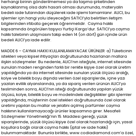
herhangi birinin gönderilmemesi ya da taşıma şirketinden
kaynaklanmış olsa dahi hasarlı olması durumunda, materyalin
bedeli iade tutarından düşülerek iade işlemi tamamlanır. ALICI, bu
işlemler için hangi yolu izleyeceğini SATICI’yla belirtilen iletişim
bilgilerinden irtibata geçerek öğrenmelidir. Cayma hakkı
kapsamında öngörülen taşıyıcı Yurtiçi Kargo’dur. SATICI’ya cayma
hakkı talebinin ulaşmasını takip eden 14 (on dört) gün içinde ürün
bedeli ALICI’ya iade edilir.
MADDE 6 – CAYMA HAKKI KULLANILAMAYACAK ÜRÜNLER a) Tüketicinin
istekleri veya kişisel ihtiyaçları doğrultusunda hazırlanan mallara
ilişkin sözleşmeler. Bu nedenle, ALICI’nın isteğiyle, internet sitesinde
sunulan maden renginden farklı bir renkte kişiye özel olarak üretim
yapıldığında ya da internet sitesinde sunulan yüzük ölçüsü aralığı,
kolye ve bileklik boyu dışında verilen özel siparişlerde, içine yazı
yazılan evlilik alyanslarında, ya da sipariş verilen ürünün ALICI’ya
tesliminden sonra, ALICI’nın isteği doğrultusunda yapılan yüzük
ölçüsü, kolye, bileklik boyu ve modelindeki değişiklikler gibi işlemler
yapıldığında, müşterinin özel istekleri doğrultusunda özel olarak
üretimi yapılan bu mallar ve jelatini açılmış parfümler cayma
hakkının kullanılamayacağı ürünler kapsamına girer. Mesafeli
Sözleşmeler Yönetmeliği’nin 15. Maddesi gereği, yüzük
siparişlerinde, yüzük ölçüsü kişiye özel olarak hazırlandığı için, yasal
koşullara bağlı olarak cayma hakkı (iptal ve iade hakkı)
bulunmamaktadır. Bununla birlikte, www.codiadiamond.com’a özel,