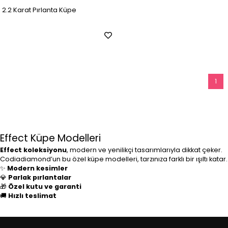
2.2 Karat Pırlanta Küpe
1
Effect Küpe Modelleri
Effect koleksiyonu
, modern ve yenilikçi tasarımlarıyla dikkat çeker.
Codiadiamond’un bu özel küpe modelleri, tarzınıza farklı bir ışıltı katar.
✨
Modern kesimler
💎
Parlak pırlantalar
🎁
Özel kutu ve garanti
🚚
Hızlı teslimat