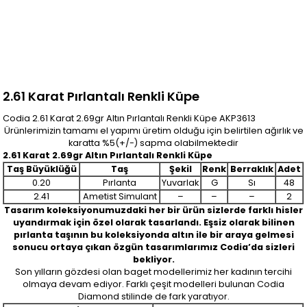
2.61 Karat Pırlantalı Renkli Küpe
Codia 2.61 Karat 2.69gr Altın Pırlantalı Renkli Küpe AKP3613
Ürünlerimizin tamamı el yapımı üretim olduğu için belirtilen ağırlık ve
karatta %5(+/-) sapma olabilmektedir
2.61 Karat 2.69gr Altın Pırlantalı Renkli Küpe
Taş Büyüklüğü
Taş
Şekil
Renk
Berraklık
Adet
0.20
Pırlanta
Yuvarlak
G
Sı
48
2.41
Ametist Simulant
–
–
–
2
Tasarım koleksiyonumuzdaki her bir ürün sizlerde farklı hisler
uyandırmak için özel olarak tasarlandı. Eşsiz olarak bilinen
pırlanta taşının bu koleksiyonda altın ile bir araya gelmesi
sonucu ortaya çıkan özgün tasarımlarımız Codia’da sizleri
bekliyor.
Son yılların gözdesi olan baget modellerimiz her kadının tercihi
olmaya devam ediyor. Farklı çeşit modelleri bulunan Codia
Diamond stilinde de fark yaratıyor.