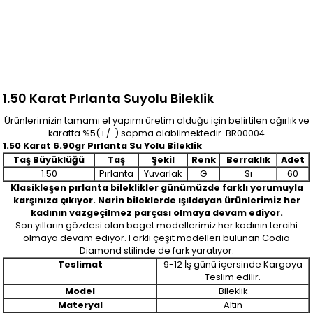
1.50 Karat Pırlanta Suyolu Bileklik
Ürünlerimizin tamamı el yapımı üretim olduğu için belirtilen ağırlık ve
karatta %5(+/-) sapma olabilmektedir. BR00004
1.50 Karat 6.90gr Pırlanta Su Yolu Bileklik
Taş Büyüklüğü
Taş
Şekil
Renk
Berraklık
Adet
1.50
Pırlanta
Yuvarlak
G
Sı
60
Klasikleşen pırlanta bileklikler günümüzde farklı yorumuyla
karşınıza çıkıyor. Narin bileklerde ışıldayan ürünlerimiz her
kadının vazgeçilmez parçası olmaya devam ediyor.
Son yılların gözdesi olan baget modellerimiz her kadının tercihi
olmaya devam ediyor. Farklı çeşit modelleri bulunan Codia
Diamond stilinde de fark yaratıyor.
Teslimat
9-12 İş günü içersinde Kargoya
Teslim edilir.
Model
Bileklik
Materyal
Altın