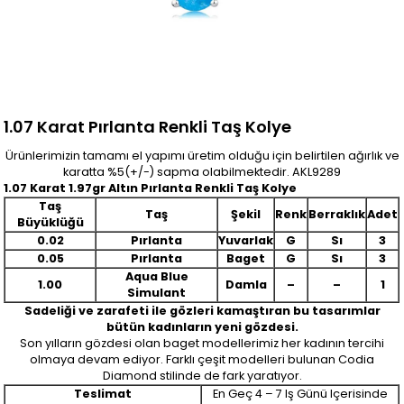
1.07 Karat Pırlanta Renkli Taş Kolye
Ürünlerimizin tamamı el yapımı üretim olduğu için belirtilen ağırlık ve
karatta %5(+/-) sapma olabilmektedir. AKL9289
1.07 Karat 1.97gr Altın Pırlanta Renkli Taş Kolye
Taş
Taş
Şekil
Renk
Berraklık
Adet
Büyüklüğü
0.02
Pırlanta
Yuvarlak
G
Sı
3
0.05
Pırlanta
Baget
G
Sı
3
Aqua Blue
1.00
Damla
–
–
1
Simulant
Sadeliği ve zarafeti ile gözleri kamaştıran bu tasarımlar
bütün kadınların yeni gözdesi.
Son yılların gözdesi olan baget modellerimiz her kadının tercihi
olmaya devam ediyor. Farklı çeşit modelleri bulunan Codia
Diamond stilinde de fark yaratıyor.
Teslimat
En Geç 4 – 7 Iş Günü Içerisinde