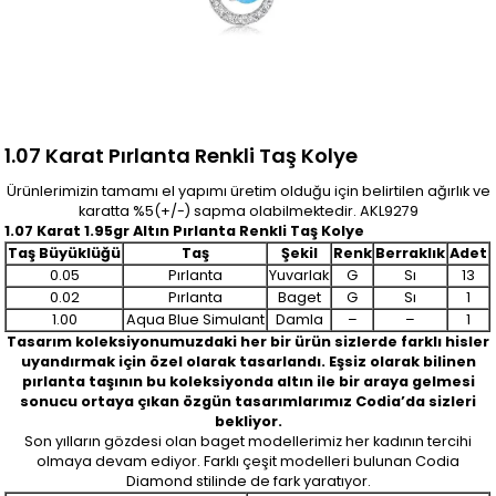
1.07 Karat Pırlanta Renkli Taş Kolye
Ürünlerimizin tamamı el yapımı üretim olduğu için belirtilen ağırlık ve
karatta %5(+/-) sapma olabilmektedir. AKL9279
1.07 Karat 1.95gr Altın Pırlanta Renkli Taş Kolye
Taş Büyüklüğü
Taş
Şekil
Renk
Berraklık
Adet
0.05
Pırlanta
Yuvarlak
G
Sı
13
0.02
Pırlanta
Baget
G
Sı
1
1.00
Aqua Blue Simulant
Damla
–
–
1
Tasarım koleksiyonumuzdaki her bir ürün sizlerde farklı hisler
uyandırmak için özel olarak tasarlandı. Eşsiz olarak bilinen
pırlanta taşının bu koleksiyonda altın ile bir araya gelmesi
sonucu ortaya çıkan özgün tasarımlarımız Codia’da sizleri
bekliyor.
Son yılların gözdesi olan baget modellerimiz her kadının tercihi
olmaya devam ediyor. Farklı çeşit modelleri bulunan Codia
Diamond stilinde de fark yaratıyor.