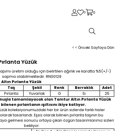
0
0
< < Önceki Sayfaya Dön
Pırlanta Yüzük
pımı üretim olduğu için belirtilen ağırlık ve karatta %5(+/-)
sapma olabilmektedir. RN00129
 Altın Pırlanta Yüzük
Taş
Şekil
Renk
Berraklık
Adet
Pırlanta
Yuvarlak
G
Sı
25
okunuşla tamamlayacak olan Tamtur Altın Pırlanta Yüzük
e bilenen pırlantanın ışıltısını ikiye katlıyor.
üzük koleksiyonumuzdaki her bir ürün sizlerde farklı hisler
larak tasarlandı. Eşsiz olarak bilinen pırlanta taşının bu
araya gelmesi sonucu ortaya çıkan özgün tasarımlarımız sizleri
bekliyor.