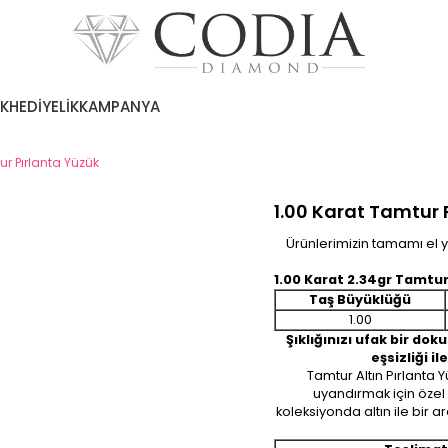
EK
HEDİYELİK
KAMPANYA
ur Pırlanta Yüzük
1.00 Karat Tamtur 
Ürünlerimizin tamamı el ya
1.00 Karat 2.34gr Tamtur
Taş Büyüklüğü
1.00
Şıklığınızı ufak bir d
eşsizliği il
Tamtur Altın Pırlanta Y
uyandırmak için özel o
koleksiyonda altın ile bir 