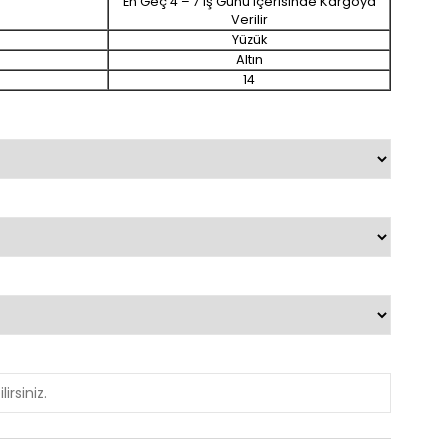
En Geç 4 – 7 Iş Günü Içerisinde Kargoya
Verilir
Yüzük
Altın
14