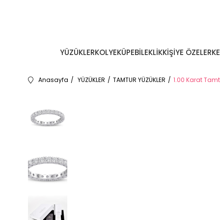
YÜZÜKLER
KOLYE
KÜPE
BİLEKLİK
KİŞİYE ÖZEL
ERK
Anasayfa
YÜZÜKLER
TAMTUR YÜZÜKLER
1.00 Karat Tamt