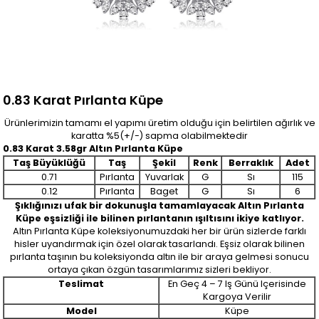
0.83 Karat Pırlanta Küpe
Ürünlerimizin tamamı el yapımı üretim olduğu için belirtilen ağırlık ve
karatta %5(+/-) sapma olabilmektedir
0.83 Karat 3.58gr Altın Pırlanta Küpe
Taş Büyüklüğü
Taş
Şekil
Renk
Berraklık
Adet
0.71
Pırlanta
Yuvarlak
G
Sı
115
0.12
Pırlanta
Baget
G
Sı
6
Şıklığınızı ufak bir dokunuşla tamamlayacak Altın Pırlanta
Küpe eşsizliği ile bilinen pırlantanın ışıltısını ikiye katlıyor.
Altın Pırlanta Küpe koleksiyonumuzdaki her bir ürün sizlerde farklı
hisler uyandırmak için özel olarak tasarlandı. Eşsiz olarak bilinen
pırlanta taşının bu koleksiyonda altın ile bir araya gelmesi sonucu
ortaya çıkan özgün tasarımlarımız sizleri bekliyor.
Teslimat
En Geç 4 – 7 Iş Günü Içerisinde
Kargoya Verilir
Model
Küpe