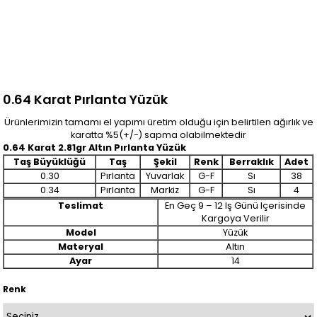
0.64 Karat Pırlanta Yüzük
Ürünlerimizin tamamı el yapımı üretim olduğu için belirtilen ağırlık ve
karatta %5(+/-) sapma olabilmektedir
0.64 Karat 2.81gr Altın Pırlanta Yüzük
Taş Büyüklüğü
Taş
Şekil
Renk
Berraklık
Adet
0.30
Pırlanta
Yuvarlak
G-F
Sı
38
0.34
Pırlanta
Markiz
G-F
Sı
4
Teslimat
En Geç 9 – 12 Iş Günü Içerisinde
Kargoya Verilir
Model
Yüzük
Materyal
Altın
Ayar
14
Renk