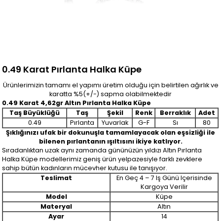
0.49 Karat Pırlanta Halka Küpe
Ürünlerimizin tamamı el yapımı üretim olduğu için belirtilen ağırlık ve
karatta %5(+/-) sapma olabilmektedir
0.49 Karat 4,62gr Altın Pırlanta Halka Küpe
Taş Büyüklüğü
Taş
Şekil
Renk
Berraklık
Adet
0.49
Pırlanta
Yuvarlak
G-F
Sı
80
Şıklığınızı ufak bir dokunuşla tamamlayacak olan eşsizliği ile
bilenen pırlantanın ışıltısını ikiye katlıyor.
Sıradanlıktan uzak aynı zamanda gününüzün yıldızı Altın Pırlanta
Halka Küpe modellerimiz geniş ürün yelpazesiyle farklı zevklere
sahip bütün kadınların mücevher kutusu ile tanışıyor.
Teslimat
En Geç 4 – 7 Iş Günü Içerisinde
Kargoya Verilir
Model
Küpe
Materyal
Altın
Ayar
14