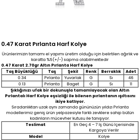
0.47 Karat Pırlanta Harf Kolye
Ürünlerimizin tamamı el yapımı üretim olduğu için belirtilen ağırlık ve
karatta %5(+/-) sapma olabilmektedir
0.47 Karat 2.70gr Altın Pırlanta Harf Kolye
Taş Büyüklüğü
Taş
Şekil
Renk
Berraklık
Adet
0.34
Pırlanta
Yuvarlak
G
Sı
46
0.13
Pırlanta
Baget
G
Sı
11
Şıklığınızı ufak bir dokunuşla tamamlayacak olan Altın
Pırlantalı Harf Kolye eşsizliği ile bilenen pırlantanın ışıltısını
ikiye katlıyor.
Sıradanlıktan uzak aynı zamanda gününüzün yıldızı Pırlanta
modellerimiz geniş ürün yelpazesiyle farklı zevklere sahip bütün
kadınların mücevher kutusu ile tanışıyor.
Teslimat
En Geç 4 – 7 Iş Günü Içerisinde
Kargoya Verilir
Model
Kolye