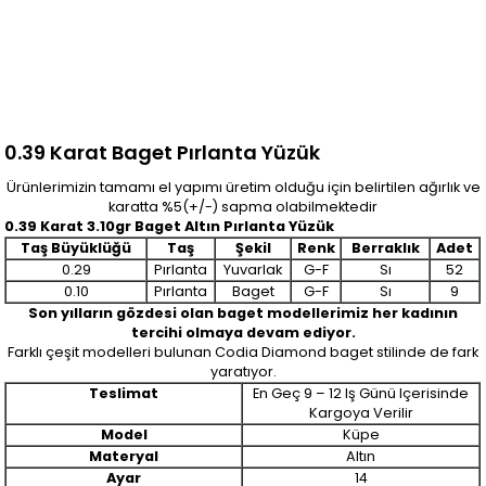
0.39 Karat Baget Pırlanta Yüzük
Ürünlerimizin tamamı el yapımı üretim olduğu için belirtilen ağırlık ve
karatta %5(+/-) sapma olabilmektedir
0.39 Karat 3.10gr Baget Altın Pırlanta Yüzük
Taş Büyüklüğü
Taş
Şekil
Renk
Berraklık
Adet
0.29
Pırlanta
Yuvarlak
G-F
Sı
52
0.10
Pırlanta
Baget
G-F
Sı
9
Son yılların gözdesi olan baget modellerimiz her kadının
tercihi olmaya devam ediyor.
Farklı çeşit modelleri bulunan Codia Diamond baget stilinde de fark
yaratıyor.
Teslimat
En Geç 9 – 12 Iş Günü Içerisinde
Kargoya Verilir
Model
Küpe
Materyal
Altın
Ayar
14