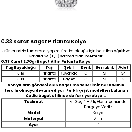
0.33 Karat Baget Pırlanta Kolye
Ürünlerimizin tamamı el yapımı üretim olduğu için belirtilen ağırlık ve
karatta %5(+/-) sapma olabilmektedir
0.33 Karat 2.70gr Baget Altın Pırlanta Kolye
Taş Büyüklüğü
Taş
Şekil
Renk
Berraklık
Adet
0.19
Pırlanta
Yuvarlak
G
Sı
34
0.14
Pırlanta
Baget
G
Sı
8
Son yılların gözdesi olan baget modellerimiz her kadının
tercihi olmaya devam ediyor. Farklı çeşit modelleri bulunan
Codia baget stilinde de fark yaratıyor..
Teslimat
En Geç 4 – 7 Iş Günü Içerisinde
Kargoya Verilir
Model
Kolye
Materyal
Altın
Ayar
14