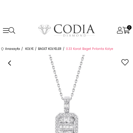
0
Anasayfa
KOLYE
BAGET KOLYELER
0.33 Karat Baget Pırlanta Kolye