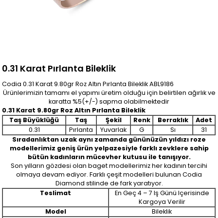
0.31 Karat Pırlanta Bileklik
Codia 0.31 Karat 9.80gr Roz Altın Pırlanta Bileklik ABL9186
Ürünlerimizin tamamı el yapımı üretim olduğu için belirtilen ağırlık ve
karatta %5(+/-) sapma olabilmektedir
0.31 Karat 9.80gr Roz Altın Pırlanta Bileklik
Taş Büyüklüğü
Taş
Şekil
Renk
Berraklık
Adet
0.31
Pırlanta
Yuvarlak
G
Sı
31
Sıradanlıktan uzak aynı zamanda gününüzün yıldızı roze
modellerimiz geniş ürün yelpazesiyle farklı zevklere sahip
bütün kadınların mücevher kutusu ile tanışıyor.
Son yılların gözdesi olan baget modellerimiz her kadının tercihi
olmaya devam ediyor. Farklı çeşit modelleri bulunan Codia
Diamond stilinde de fark yaratıyor.
Teslimat
En Geç 4 – 7 Iş Günü Içerisinde
Kargoya Verilir
Model
Bileklik