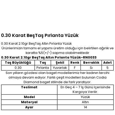
0.30 Karat BeşTaş Pırlanta Yüzük
0.30 Karat 2.10gr BeşTaş Altın Pırlanta Yüzük
Ürünlerimizin tamamı el yapımı üretim olduğu için belirtilen ağırlık ve
karatta %5(+/-) sapma olabilmektedir
0.30 Karat 2.10gr BeşTaş Altın Pırlanta Yüzük-RN0033
Taş Büyüklüğü
Taş
Şekil
Renk
Berraklık
Adet
0.30
Pırlanta
Yuvarlak
F
Sı
5
Son yılların gözdesi olan baget modellerimiz her kadının tercihi
olmaya devam ediyor. Farklı çeşit modelleri bulunan Codia
Diamond baget stilinde de fark yaratıyor.
Teslimat
En Geç 4 – 7 Iş Günü Içerisinde
Kargoya Verilir.
Model
Yüzük
Materyal
Altın
Ayar
14