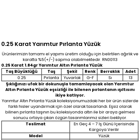
0.25 Karat Yarımtur Pırlanta Yüzük
Ürünlerimizin tamamı el yapımı üretim olduğu için belirtilen ağırlık ve
karatta %5(+/-) sapma olabilmektedir. RN00113
0.25 Karat 1.84gr Yarımtur Altın Pırlanta Yüzük
Taş Büyüklüğü
Taş
Şekil
Renk
Berraklık
Adet
0.25
Pırlanta
Yuvarlak
G-F
Sı
13
Şıklığınızı ufak bir dokunuşla tamamlayacak olan Yarımtur
Altın Pırlanta Yüzük eşsizliği ile bilenen pırlantanın ışıltısını
ikiye katlıyor.
Yarımtur Altın Pırlanta Yüzük koleksiyonumuzdaki her bir ürün sizlerde
farklı hisler uyandırmak için özel olarak tasarlandı. Eşsiz olarak
bilinen pırlanta taşının bu koleksiyonda altın ile bir araya gelmesi
sonucu ortaya çıkan özgün tasarımlarımız sizleri bekliyor.
Teslimat
En Geç 4 – 7 Iş Günü Içerisinde
Kargoya Verilir
Model
Yüzük