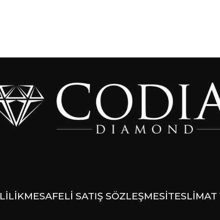
LİLİK
MESAFELİ SATIŞ SÖZLEŞMESİ
TESLİMAT 