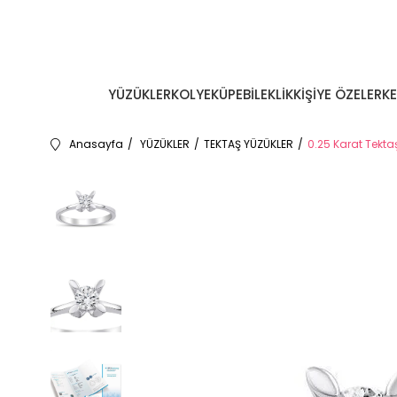
YÜZÜKLER
KOLYE
KÜPE
BİLEKLİK
KİŞİYE ÖZEL
ERK
Anasayfa
YÜZÜKLER
TEKTAŞ YÜZÜKLER
0.25 Karat Tekta