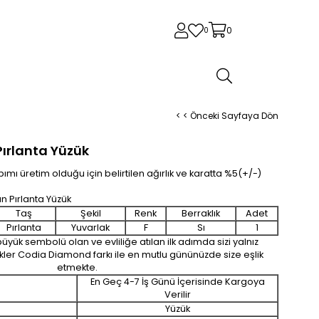
0
0
< < Önceki Sayfaya Dön
Pırlanta Yüzük
ımı üretim olduğu için belirtilen ağırlık ve karatta %5(+/-)
ın Pırlanta Yüzük
Taş
Şekil
Renk
Berraklık
Adet
Pırlanta
Yuvarlak
F
Sı
1
büyük sembolü olan ve evliliğe atılan ilk adımda sizi yalnız
ler Codia Diamond farkı ile en mutlu gününüzde size eşlik
etmekte.
En Geç 4-7 İş Günü İçerisinde Kargoya
Verilir
Yüzük