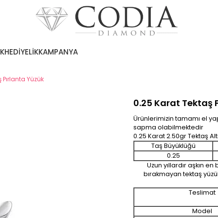
EK
HEDİYELİK
KAMPANYA
ş Pırlanta Yüzük
0.25 Karat Tektaş 
Ürünlerimizin tamamı el yap
sapma olabilmektedir
0.25 Karat 2.50gr Tektaş Alt
Taş Büyüklüğü
0.25
Uzun yıllardır aşkın en 
bırakmayan tektaş yüzük
Teslimat
Model