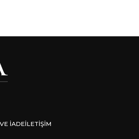
VE İADE
İLETİŞİM