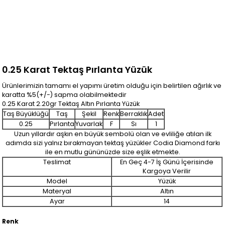
0.25 Karat Tektaş Pırlanta Yüzük
Ürünlerimizin tamamı el yapımı üretim olduğu için belirtilen ağırlık ve
karatta %5(+/-) sapma olabilmektedir
0.25 Karat 2.20gr Tektaş Altın Pırlanta Yüzük
Taş Büyüklüğü
Taş
Şekil
Renk
Berraklık
Adet
0.25
Pırlanta
Yuvarlak
F
Sı
1
Uzun yıllardır aşkın en büyük sembolü olan ve evliliğe atılan ilk
adımda sizi yalnız bırakmayan tektaş yüzükler Codia Diamond farkı
ile en mutlu gününüzde size eşlik etmekte.
Teslimat
En Geç 4-7 İş Günü İçerisinde
Kargoya Verilir
Model
Yüzük
Materyal
Altın
Ayar
14
Renk