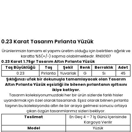
0.23 Karat Tasarım Pırlanta Yüzük
Ürünlerimizin tamamı el yapımı üretim olduğu için belirtilen ağırlık ve
karatta %5(+/-) sapma olabilmektedir. RN00107
0.23 Karat 1.75gr Tasarım Altın Pırlanta Yüzük
Taş Büyüklüğü
Taş
Şekil
Renk
Berraklık
Adet
0.23
Pırlanta
Yuvarlak
G
Sı
45
Şıklığınızı ufak bir dokunuşla tamamlayacak olan Tasarım
Altın Pırlanta Yüzük
eşsizliği ile bilenen pırlantanın ışıltısını
ikiye katlıyor.
Tasarım koleksiyonumuzdaki her bir ürün sizlerde farklı hisler
uyandırmak için özel olarak tasarlandı. Eşsiz olarak bilinen pırlanta
taşının bu koleksiyonda altın ile bir araya gelmesi sonucu ortaya
çıkan özgün tasarımlarımız sizleri bekliyor.
Teslimat
En Geç 4 – 7 Iş Günü Içerisinde
Kargoya Verilir
Model
Yüzük