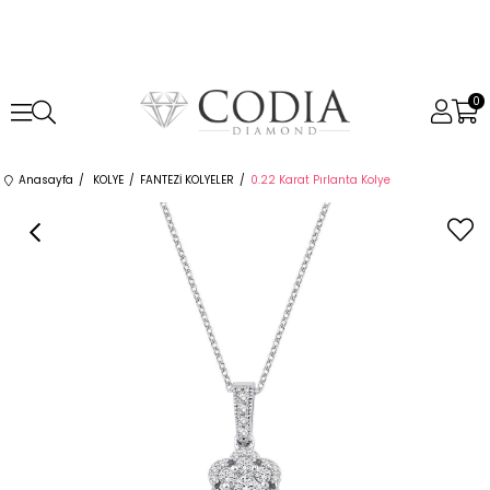
0
Anasayfa
KOLYE
FANTEZİ KOLYELER
0.22 Karat Pırlanta Kolye