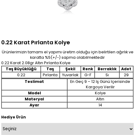
0.22 Karat Pırlanta Kolye
Ürünlerimizin tamamı el yapımı üretim olduğu için belirtilen ağırlık ve
karatta %5(+/-) sapma olabilmektedir
0.22 Karat 2.08gr Altın Pırlanta Kolye
Taş Büyüklüğü
Taş
Şekil
Renk
Berraklık
Adet
0.22
Pırlanta
Yuvarlak
G-F
Sı
29
Teslimat
En Geç 9 – 12 Iş Günü Içerisinde
Kargoya Verilir
Model
Kolye
Materyal
Altın
Ayar
14
Hediye Ürün