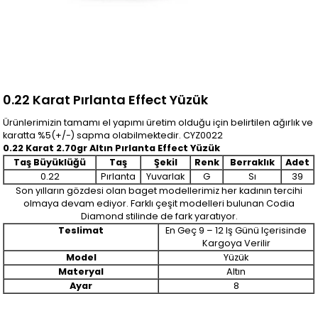
0.22 Karat Pırlanta Effect Yüzük
Ürünlerimizin tamamı el yapımı üretim olduğu için belirtilen ağırlık ve
karatta %5(+/-) sapma olabilmektedir. CYZ0022
0.22 Karat 2.70gr Altın Pırlanta Effect Yüzük
Taş Büyüklüğü
Taş
Şekil
Renk
Berraklık
Adet
0.22
Pırlanta
Yuvarlak
G
Sı
39
Son yılların gözdesi olan baget modellerimiz her kadının tercihi
olmaya devam ediyor. Farklı çeşit modelleri bulunan Codia
Diamond stilinde de fark yaratıyor.
Teslimat
En Geç 9 – 12 Iş Günü Içerisinde
Kargoya Verilir
Model
Yüzük
Materyal
Altın
Ayar
8