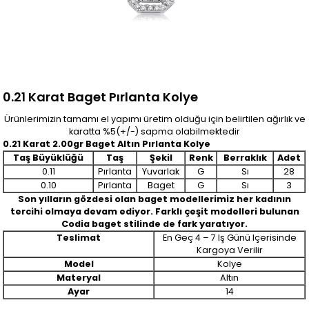
0.21 Karat Baget Pırlanta Kolye
Ürünlerimizin tamamı el yapımı üretim olduğu için belirtilen ağırlık ve
karatta %5(+/-) sapma olabilmektedir
0.21 Karat 2.00gr Baget Altın Pırlanta Kolye
Taş Büyüklüğü
Taş
Şekil
Renk
Berraklık
Adet
0.11
Pırlanta
Yuvarlak
G
Sı
28
0.10
Pırlanta
Baget
G
Sı
3
Son yılların gözdesi olan baget modellerimiz her kadının
tercihi olmaya devam ediyor. Farklı çeşit modelleri bulunan
Codia baget stilinde de fark yaratıyor.
Teslimat
En Geç 4 – 7 Iş Günü Içerisinde
Kargoya Verilir
Model
Kolye
Materyal
Altın
Ayar
14