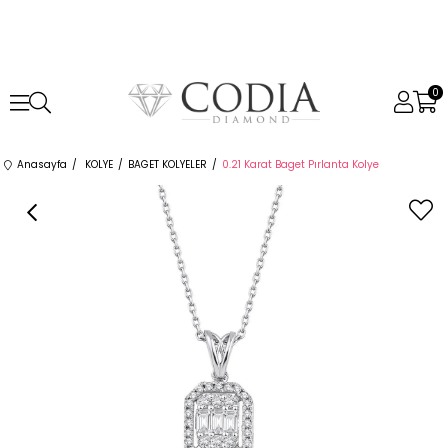
0
Anasayfa
KOLYE
BAGET KOLYELER
0.21 Karat Baget Pırlanta Kolye