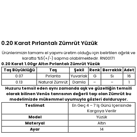
0.20 Karat Pırlantalı Zümrüt Yüzük
Ürünlerimizin tamamı el yapımı üretim olduğu için belirtilen ağırlık ve
karatta %5(+/-) sapma olabilmektedir. RN00171
0.20 Karat 1.00gr Altın Pırlantalı Zümrüt Yüzük
Taş Büyüklüğü
Taş
Şekil
Renk
Berraklık
Adet
0.07
Pırlanta
Yuvarlak
G
Sı
16
0.13
Natural Zümrüt
Damla
–
–
1
Huzuru temsil eden aynı zamanda aşk ve güzelliğin temsili
olarak bilinen Venüs tanrısının değerli taşı olan Zümrüt bu
modelimizde mükemmel uyumuyla gözleri dolduruyor.
Teslimat
En Geç 4 – 7 Iş Günü Içerisinde
Kargoya Verilir
Model
Yüzük
Materyal
Altın
Ayar
14