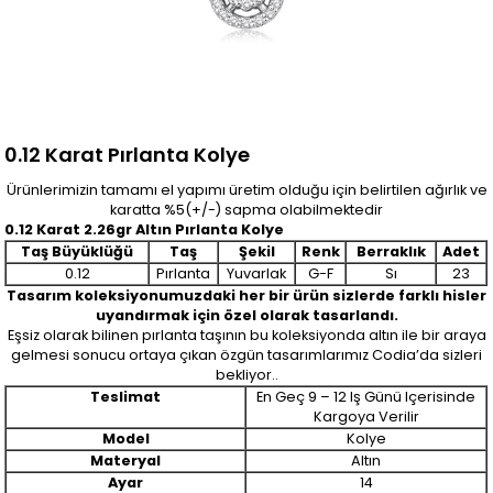
0.12 Karat Pırlanta Kolye
Ürünlerimizin tamamı el yapımı üretim olduğu için belirtilen ağırlık ve
karatta %5(+/-) sapma olabilmektedir
0.12 Karat 2.26gr Altın Pırlanta Kolye
Taş Büyüklüğü
Taş
Şekil
Renk
Berraklık
Adet
0.12
Pırlanta
Yuvarlak
G-F
Sı
23
Tasarım koleksiyonumuzdaki her bir ürün sizlerde farklı hisler
uyandırmak için özel olarak tasarlandı.
Eşsiz olarak bilinen pırlanta taşının bu koleksiyonda altın ile bir araya
gelmesi sonucu ortaya çıkan özgün tasarımlarımız Codia’da sizleri
bekliyor..
Teslimat
En Geç 9 – 12 Iş Günü Içerisinde
Kargoya Verilir
Model
Kolye
Materyal
Altın
Ayar
14