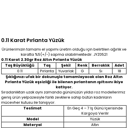
0.11 Karat Pırlanta Yüzük
Ürünlerimizin tamamı el yapımı üretim olduğu için belirtilen ağırlık ve
karatta %5(+/-) sapma olabilmektedir. JYZ0521
0.11 Karat 2.30gr Roz Altın Pırlanta Yüzük
Taş Büyüklüğü
Taş
Şekil
Renk
Berraklık
Adet
0.11
Pırlanta
Yuvarlak
G
Sı
18
Şıklığınızı ufak bir dokunuşla tamamlayacak olan Roz Altın
Pırlanta Yüzük
eşsizliği ile bilenen pırlantanın ışıltısını ikiye
katlıyor.
Sıradanlıktan uzak aynı zamanda gününüzün yıldızı roz modellerimiz
geniş ürün yelpazesiyle farklı zevklere sahip bütün kadınların
mücevher kutusu ile tanışıyor.
Teslimat
En Geç 4 – 7 Iş Günü Içerisinde
Kargoya Verilir
Model
Yüzük
Materyal
Altın