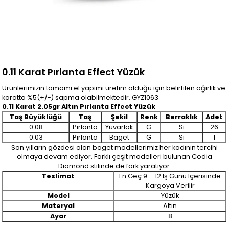
0.11 Karat Pırlanta Effect Yüzük
Ürünlerimizin tamamı el yapımı üretim olduğu için belirtilen ağırlık ve
karatta %5(+/-) sapma olabilmektedir. GYZ1063
0.11 Karat 2.05gr Altın Pırlanta Effect Yüzük
Taş Büyüklüğü
Taş
Şekil
Renk
Berraklık
Adet
0.08
Pırlanta
Yuvarlak
G
Sı
26
0.03
Pırlanta
Baget
G
Sı
1
Son yılların gözdesi olan baget modellerimiz her kadının tercihi
olmaya devam ediyor. Farklı çeşit modelleri bulunan Codia
Diamond stilinde de fark yaratıyor.
Teslimat
En Geç 9 – 12 Iş Günü Içerisinde
Kargoya Verilir
Model
Yüzük
Materyal
Altın
Ayar
8