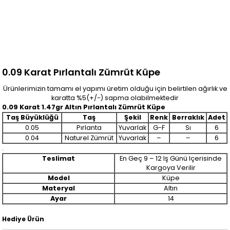
0.09 Karat Pırlantalı Zümrüt Küpe
Ürünlerimizin tamamı el yapımı üretim olduğu için belirtilen ağırlık ve
karatta %5(+/-) sapma olabilmektedir
0.09 Karat 1.47gr Altın Pırlantalı Zümrüt Küpe
Taş Büyüklüğü
Taş
Şekil
Renk
Berraklık
Adet
0.05
Pırlanta
Yuvarlak
G-F
Sı
6
0.04
Naturel Zümrüt
Yuvarlak
–
–
6
.
Teslimat
En Geç 9 – 12 Iş Günü Içerisinde
Kargoya Verilir
Model
Küpe
Materyal
Altın
Ayar
14
Hediye Ürün