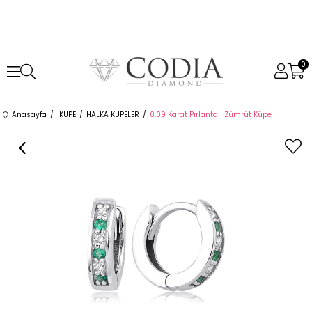
0
Anasayfa
KÜPE
HALKA KÜPELER
0.09 Karat Pırlantalı Zümrüt Küpe