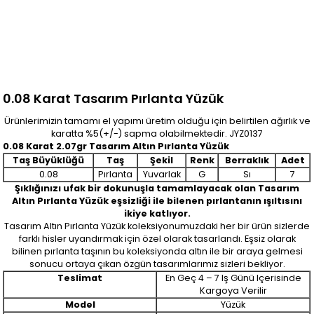
0.08 Karat Tasarım Pırlanta Yüzük
Ürünlerimizin tamamı el yapımı üretim olduğu için belirtilen ağırlık ve
karatta %5(+/-) sapma olabilmektedir. JYZ0137
0.08 Karat 2.07gr Tasarım Altın Pırlanta Yüzük
Taş Büyüklüğü
Taş
Şekil
Renk
Berraklık
Adet
0.08
Pırlanta
Yuvarlak
G
Sı
7
Şıklığınızı ufak bir dokunuşla tamamlayacak olan Tasarım
Altın Pırlanta Yüzük eşsizliği ile bilenen pırlantanın ışıltısını
ikiye katlıyor.
Tasarım Altın Pırlanta Yüzük koleksiyonumuzdaki her bir ürün sizlerde
farklı hisler uyandırmak için özel olarak tasarlandı. Eşsiz olarak
bilinen pırlanta taşının bu koleksiyonda altın ile bir araya gelmesi
sonucu ortaya çıkan özgün tasarımlarımız sizleri bekliyor.
Teslimat
En Geç 4 – 7 Iş Günü Içerisinde
Kargoya Verilir
Model
Yüzük