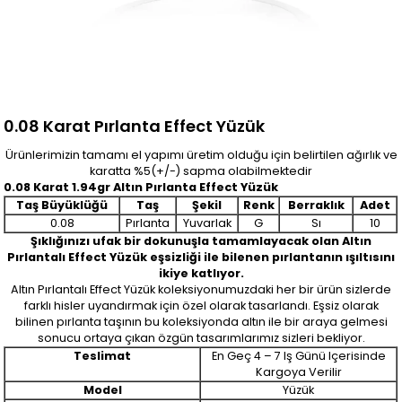
0.08 Karat Pırlanta Effect Yüzük
Ürünlerimizin tamamı el yapımı üretim olduğu için belirtilen ağırlık ve
karatta %5(+/-) sapma olabilmektedir
0.08 Karat 1.94gr Altın Pırlanta Effect Yüzük
Taş Büyüklüğü
Taş
Şekil
Renk
Berraklık
Adet
0.08
Pırlanta
Yuvarlak
G
Sı
10
Şıklığınızı ufak bir dokunuşla tamamlayacak olan Altın
Pırlantalı Effect Yüzük eşsizliği ile bilenen pırlantanın ışıltısını
ikiye katlıyor.
Altın Pırlantalı Effect Yüzük koleksiyonumuzdaki her bir ürün sizlerde
farklı hisler uyandırmak için özel olarak tasarlandı. Eşsiz olarak
bilinen pırlanta taşının bu koleksiyonda altın ile bir araya gelmesi
sonucu ortaya çıkan özgün tasarımlarımız sizleri bekliyor.
Teslimat
En Geç 4 – 7 Iş Günü Içerisinde
Kargoya Verilir
Model
Yüzük