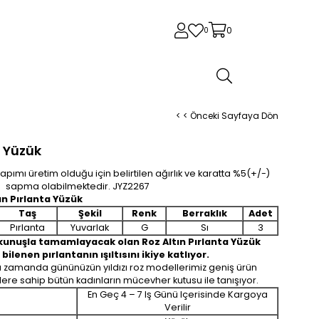
0
0
< < Önceki Sayfaya Dön
a Yüzük
pımı üretim olduğu için belirtilen ağırlık ve karatta %5(+/-)
sapma olabilmektedir. JYZ2267
ın Pırlanta Yüzük
Taş
Şekil
Renk
Berraklık
Adet
Pırlanta
Yuvarlak
G
Sı
3
dokunuşla tamamlayacak olan Roz Altın Pırlanta Yüzük
e bilenen pırlantanın ışıltısını ikiye katlıyor.
nı zamanda gününüzün yıldızı roz modellerimiz geniş ürün
klere sahip bütün kadınların mücevher kutusu ile tanışıyor.
En Geç 4 – 7 Iş Günü Içerisinde Kargoya
Verilir