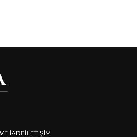
VE İADE
İLETİŞİM