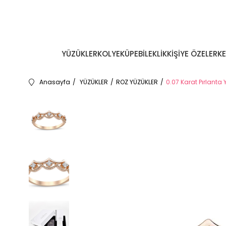
YÜZÜKLER
KOLYE
KÜPE
BİLEKLİK
KİŞİYE ÖZEL
ERK
Anasayfa
YÜZÜKLER
ROZ YÜZÜKLER
0.07 Karat Pırlanta