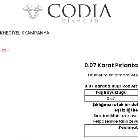
EK
HEDİYELİK
KAMPANYA
 Yüzük
0.07 Karat Pırlant
Ürünlerimizin tamamı el ya
0.07 Karat 2.03gr Roz Alt
Taş Büyüklüğü
0.07
Şıklığınızı ufak bir 
eşsizliği il
Sıradanlıktan uzak ay
yelpazesiyle farklı zev
Teslimat