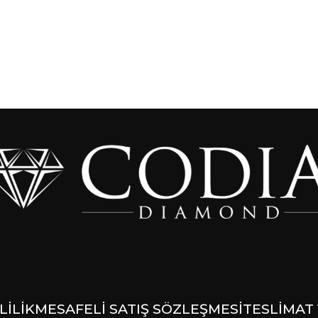
LİLİK
MESAFELİ SATIŞ SÖZLEŞMESİ
TESLİMAT 