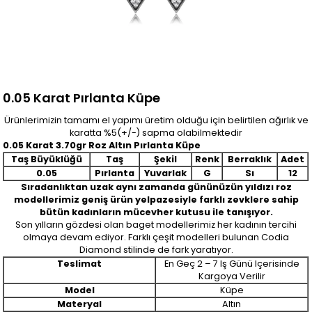
0.05 Karat Pırlanta Küpe
Ürünlerimizin tamamı el yapımı üretim olduğu için belirtilen ağırlık ve
karatta %5(+/-) sapma olabilmektedir
0.05 Karat 3.70gr Roz Altın Pırlanta Küpe
Taş Büyüklüğü
Taş
Şekil
Renk
Berraklık
Adet
0.05
Pırlanta
Yuvarlak
G
Sı
12
Sıradanlıktan uzak aynı zamanda gününüzün yıldızı roz
modellerimiz geniş ürün yelpazesiyle farklı zevklere sahip
bütün kadınların mücevher kutusu ile tanışıyor.
Son yılların gözdesi olan baget modellerimiz her kadının tercihi
olmaya devam ediyor. Farklı çeşit modelleri bulunan Codia
Diamond stilinde de fark yaratıyor.
Teslimat
En Geç 2 – 7 Iş Günü Içerisinde
Kargoya Verilir
Model
Küpe
Materyal
Altın