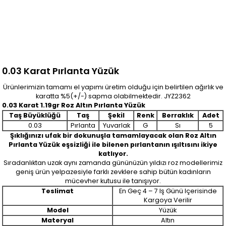
0.03 Karat Pırlanta Yüzük
Ürünlerimizin tamamı el yapımı üretim olduğu için belirtilen ağırlık ve
karatta %5(+/-) sapma olabilmektedir. JYZ2362
0.03 Karat 1.19gr Roz Altın Pırlanta Yüzük
Taş Büyüklüğü
Taş
Şekil
Renk
Berraklık
Adet
0.03
Pırlanta
Yuvarlak
G
Sı
5
Şıklığınızı ufak bir dokunuşla tamamlayacak olan Roz Altın
Pırlanta Yüzük
eşsizliği ile bilenen pırlantanın ışıltısını ikiye
katlıyor.
Sıradanlıktan uzak aynı zamanda gününüzün yıldızı roz modellerimiz
geniş ürün yelpazesiyle farklı zevklere sahip bütün kadınların
mücevher kutusu ile tanışıyor.
Teslimat
En Geç 4 – 7 Iş Günü Içerisinde
Kargoya Verilir
Model
Yüzük
Materyal
Altın