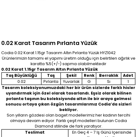
0.02 Karat Tasarım Pırlanta Yüzük
Codia 0.02 Karat 1.15gr Tasarım Altın Pırlanta Yüzük HYZ1042
Ürünlerimizin tamamı el yapımı üretim olduğu için belirtilen ağırlık ve
karatta %5(+/-) sapma olabilmektedir
0.02 Karat 1.15gr Tasarım Altın Pırlanta Yüzük
Taş Büyüklüğü
Taş
Şekil
Renk
Berraklık
Adet
0.02
Pırlanta
Yuvarlak
G
Sı
1
Tasarım koleksiyonumuzdaki her bir ürün sizlerde farklı hisler
uyandırmak için özel olarak tasarlandı. Eşsiz olarak bilinen
pırlanta taşının bu koleksiyonda altın ile bir araya gelmesi
sonucu ortaya çıkan özgün tasarımlarımız Codia’da sizleri
bekliyor.
Son yılların gözdesi olan baget modellerimiz her kadının tercihi
olmaya devam ediyor. Farklı çeşit modelleri bulunan Codia
Diamond stilinde de fark yaratıyor.
Teslimat
En Geç 4 – 7 Iş Günü Içerisinde