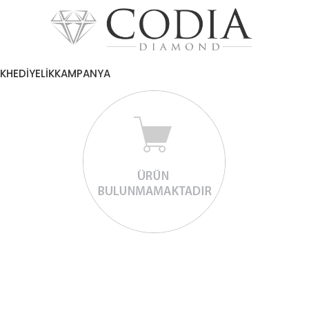
EK
HEDİYELİK
KAMPANYA