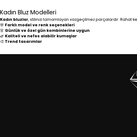
Kadın Bluz Modelleri
Kadın bluzlar
, stilinizi tamamlayan vazgeçilmez parçalardır. Rahat kes
🌸
Farklı model ve renk seçenekleri
👗
Günlük ve özel gün kombinlerine uygun
🌿
Kaliteli ve nefes alabilir kumaşlar
🎨
Trend tasarımlar